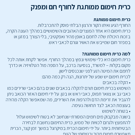
כרית חימום ממותגת לחורף חם ומפנק
כרית חימום ממותגת
החורף הגיע ואיתו הקור והרצון הבלתי פוסק להתכרבלות.
כרית חימום היא אחד המוצרים האהובים והשימושיים במהלך העונה הקרה,
בזכות היכולת שלה לחמם באופן מהיר ואפקטיבי, בלי הצורך במזגן או
במפזר חום שמייבש את האוויר וגורם לכאבי ראש.
למה כרית חימום ממותגת?
כרית חימום היא כלי שימושי ונפוץ במהלך החורף. אפשר לקחת אותה לכל
מקום בקלות – למשרד, בנסיעה ברכב, על הספה מול הטלוויזיה או כדרך
לחמם את המיטה רגע לפני שנכנסים לישון.
לכרית חימום יש שפע של יתרונות, הנה רק כמה מהם:
• הקלה בכאבים
השימוש בכרית חימום תורם להקלה בכאבים שונים בהם כאבי שרירים כמו
כאבי גב או צוואר תפוס, כאבי ראש או בטן. על ידי חימום האזור הכואב ניתן
להגביר את זרימת הדם ולהרפות את השרירים, מה שמאפשר הקלה מהירה
בעוצמת הכאב לצד תחושה נעימה.
• בטוחה לשימוש
בשונה מבקבוק מים חמים המסורתי שנחשב לא בטוח לשימוש ועלול
להתפוצץ ולגרום לכוויות של ממש, כרית החימום נחשבת לבחירה
הבטיחותית ביותר. על ידי חימום הכרית במיקרוגל במשך זמן קצר, הכרית
מאפשרת חימום מהיר ובטיחותי של הגוף.