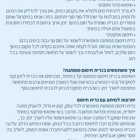
• שימוש מהיר וחסכוני
לא צריך להרתיח מים ולמלא את בקבוק המים, ואין צורך להדליק את המזגן
ולהמתין בסבלנות עד שהחלל סוף סוף יתחמם. כמה שניות במיקרוגל ואתם
מסודרים. הכרית שומרת על חום במשך זמן ארוך ונחשבת לבחירה חסכונית
בחשמל ומים ויעילה במיוחד.
• חימום אפקטיבי
כרית חימום ממותגת מאפשרת לשמור על חום גוף גבוה בימים בהם
הטמפרטורות צונחות. תוכלו לקחת אותה איתכם בקלות לכל מקום במשך
היום שלכם, לטיול או לעבודה וכך לשמור על תחושה חמימה ונעימה בכל
רגע.
איך משתמשים בכרית חימום ממותגת?
השימוש בכרית חימום ממותגת קל במיוחד, מכניסים את הכרית לזמן קצר
למיקרוגל (כפי המפורט בהוראות שעל המוצר) מוציאים ונהנים מתחושה
מחממת לאורך זמן. כשהכרית מתקררת ניתן להכניס לחימום נוסף.
י
תרונות למיתוג עם כרית חימום
כרית חימום ממותגת מאפשרת לכל עסק, קטן או גדול, להעניק מתנה
ייחודית, אכפתית ומלאת מחשבה. מדובר בשי שימושי ופרקטי במיוחד
שיבטיח שמקבל המתנה יעשה בו שימוש וישמור עליו לאורך זמן. כך,
שהמיתוג שלכם יזכה לחשיפה רחבה ככל הניתן. שטח המיתוג הרחב על גבי
הכרית מאפשר למתג אותה בהתאם ללוגו החברה ושפת המותג, לשלב בה
מסר שיווקי או גרפיקה יצירתית.