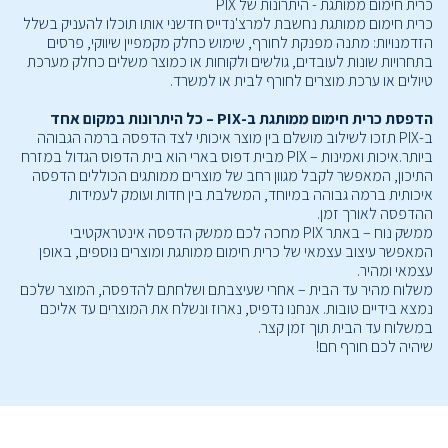
כרית חימום ממותגת - היתרונות של PIX
כרית חימום ממותגת נחשבת למרצ'נדייס חדשני אותו תוכלו להעניק בשלל
הזדמנויות: מתנה מפנקת לחורף, שימוש כחלק מקמפיין שיווקי, פרסים
בתחרויות שונות לעובדים, גולשים ולקוחות או כמוצר משלים כחלק מערכת
טיולים או ערכת מוצרים לחורף לבית או למשרד.
הדפסת כרית חימום ממותגת ב-PIX – כל היתרונות במקום אחד
ב-PIX תזכו לשילוב מושלם בין מוצר איכותי לצד הדפסה ברמה הגבוהה
ביותר.איכות ואמינות – PIX מבית דפוס בארי הוא בית הדפוס הגדול במזרח
התיכון, המאפשר לקבל מגוון רחב של מוצרים ממותגים הכוללים הדפסה
איכותית ברמה גבוהה במיוחד, המשלבת בין חדות ועומק לעמידות
ההדפסה לאורך זמן.
ממשק נוח – באתר PIX מחכה לכם ממשק הדפסה אינטראקטיבי
המאפשר עיצוב עצמאי של כרית חימום ממותגת ומוצרים נוספים, באופן
עצמאי ומהיר.
משלוח מהיר עד הבית – אחרי שעיצבתם ושלחתם להדפסה, המוצר שלכם
נמצא בידיים טובות. אנחנו נדפיס, נארוז ונשלח את המוצרים עד אליכם
במשלוח עד הבית תוך זמן קצר.
שיהיה לכם חורף חם!