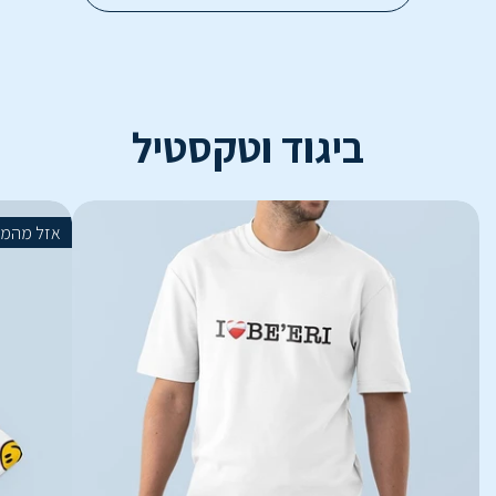
ביגוד וטקסטיל
אזל מהמל