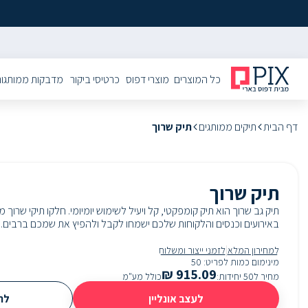
כל המוצרים
מוצרי דפוס
כרטיסי ביקור
מדבקות ממותגו
דף הבית
תיקים ממותגים
תיק שרוך
תיק שרוך
תיק גב שרוך הוא תיק קומפקטי, קל ויעיל לשימוש יומיומי. חלקו תיקי שרוך 
באירועים וכנסים והלקוחות שלכם ישמחו לקבל ולהפיץ את שמכם ברבים.
|
למחירון המלא
לזמני ייצור ומשלוח
מינימום כמות לפריט
:
50
₪
915.09
מחיר ל50 יחידות
:
כולל מע"מ
לעצב אונליין
להע