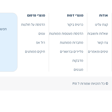
אודות
מוצרי דפוס
מוצרי פרסום
קצת עלינו
כרטיס ביקור
הדפסה על חולצות
חפשו 
שאלות ותשובות
הדפסת מעטפות ממותגות
עטים
צרו קשר
מחברות ממותגות
רול אפ
טיפים ומאמרים
פליירים וברושורים
תיקים ממותגים
מדבקות
מגנטים
© כל הזכויות שמורות ל PIX