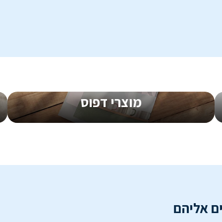
מ-
0.45
₪
ליח'
החל מ-
0.41
מוצרי דפוס
ם אליהם