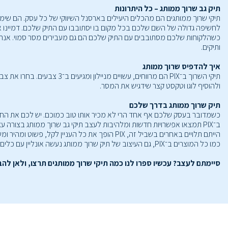
תיק גב שרוך ממותג – כל היתרונות
תיקי שרוך ממותגים הם מהכלים היעילים בארסנל השיווקי של כל עסק. הם שימ
לחשיפה גדולה של השם שלכם בכל מקום בו יסתובבו עם התיק שלכם. דמיינו את
כשהלקוחות שלכם מסתובבים עם התיק שלכם הם גם מעבירים מסר סמוי. אנחנו
ותיקים.
איך להדפיס שרוך ממותג
תיקי השרוך ב־PIX הם מרווחי
ולהוסיף לוגו וטקסט קצר שידגיש את המסר.
תיק שרוך ממותג בדרך שלכם
כשמדובר בעסק שלכם אף אחד הרי לא מכיר אותו טוב כמוכם. יש לכם את החזו
ב־PIX תמצאו אפשרויות חדשות ומלהיבות לעצב תיקי גב שרוך ממותג בצורה
הייתם תלויים באחרים בשביל זה, PIX הופך את כל העניין לקל, פשוט ומהיר ומשאיר את השליטה כולה בידיים שלכם.
כמו כל המוצרים ב־PIX, גם העיצוב של תיק שרוך ממותג נעשה אונליין עם כלים סופר פשוטים, טכנולוגיה חדשנית ותבניות ייחודיות. כך שאתם יכולים לעשות הכל בזמן שלכם, בקצב שלכם ובעיקר - בלי להתפשר על התוצאה.
סיימתם לעצב? עכשיו ספרו לנו כמה תיקי שרוך ממותגים תרצו, ולאן להבי