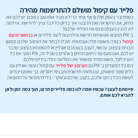
פלייר עם קיפול מושלם להתרשמות מהירה
כשמדובר בעסק שלכם אף אחד הרי לא מכיר אותו טוב כמוכם. יש לכם את
החזון, את ההשראה ואת ההבנה איך בדיוק כל דבר צריך להיראות. אז למה
לא להכין בעצמכם גם את הפלייר שלכם?
ב־PIX תמצאו אפשרויות חדשות ומלהיבות ליצור פליירים או
ברושורים עם
קיפול
בצורה פשוטה קלה ועצמאית. תוכלו לבחור את העיצוב שלכם ממגוון
תבניות בעיצוב עכשווי, לעצב בעצמכם אונליין או להשתמש בעיצוב שכבר
יש לכם. ואם פעם עוד הייתם תלויים באחרים בשביל זה, PIX הופך את כל
העניין לקל, פשוט ומהיר ומשאיר את השליטה כולה בידיים שלכם.
כמו כל המוצרים ב־PIX גם
העיצוב של פלייר
עם קיפול נעשה אונליין עם
כלים סופר פשוטים, טכנולוגיה חדשנית ותבניות ייחודיות. כך שאתם יכולים
לעשות הכל בזמן שלכם, בקצב שלכם ובעיקר - בלי להתפשר על התוצאה.
סיימתם לעצב? עכשיו ספרו לנו כמה פליירים תרצו, תוך כמה זמן ולאן
להביא לכם אותם.