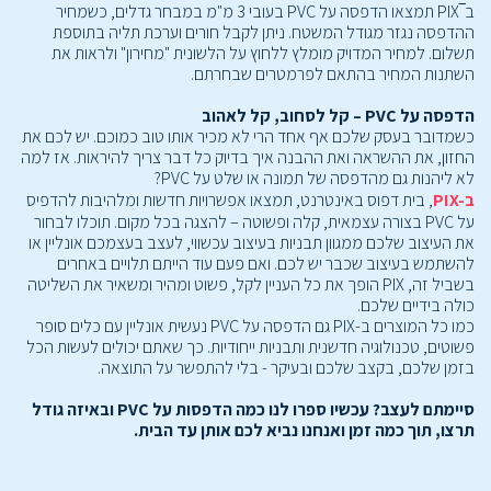
ב‾PIX תמצאו הדפסה על PVC בעובי 3 מ"מ במבחר גדלים, כשמחיר
ההדפסה נגזר מגודל המשטח. ניתן לקבל חורים וערכת תליה בתוספת
תשלום. למחיר המדויק מומלץ ללחוץ על הלשונית "מחירון" ולראות את
השתנות המחיר בהתאם לפרמטרים שבחרתם.
הדפסה על PVC – קל לסחוב, קל לאהוב
כשמדובר בעסק שלכם אף אחד הרי לא מכיר אותו טוב כמוכם. יש לכם את
החזון, את ההשראה ואת ההבנה איך בדיוק כל דבר צריך להיראות. אז למה
לא ליהנות גם מהדפסה של תמונה או שלט על PVC?
ב
PIX-
, בית דפוס באינטרנט,
תמצאו אפשרויות חדשות ומלהיבות להדפיס
על PVC בצורה עצמאית, קלה ופשוטה – להצגה בכל מקום. תוכלו לבחור
את העיצוב שלכם ממגוון תבניות בעיצוב עכשווי, לעצב בעצמכם אונליין או
להשתמש בעיצוב שכבר יש לכם. ואם פעם עוד הייתם תלויים באחרים
בשביל זה, PIX הופך את כל העניין לקל, פשוט ומהיר ומשאיר את השליטה
כולה בידיים שלכם.
כמו כל המוצרים ב-PIX גם הדפסה על PVC נעשית אונליין עם כלים סופר
פשוטים, טכנולוגיה חדשנית ותבניות ייחודיות. כך שאתם יכולים לעשות הכל
בזמן שלכם, בקצב שלכם ובעיקר - בלי להתפשר על התוצאה.
סיימתם לעצב? עכשיו ספרו לנו כמה הדפסות על PVC ובאיזה גודל
תרצו, תוך כמה זמן ואנחנו נביא לכם אותן עד הבית.