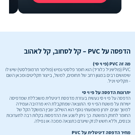
הדפסה על PVC – קל לסחוב, קל לאהוב
מה זה PVC (פי וי סי)
PVC (פוליוויניל כלוריד) הוא חומר פלסטי גמיש (פולימר תרמופלסטי) שיש לו
שימושים רבים במגוון רחב של תחומים, למשל, בייצור תקליטים ומכאן השם
- תקליטי ויניל.
יתרונות הדפסה על פי וי סי
הדפסה על פי וי סי נעשית בעזרת מדפסת דיגיטלית משוכללת שמדפיסה
ישירות על משטח הפי וי סי. התוצאה שמתקבלת היא מרהיבה ועמידה
למשך שנים. יתרון משמעותי נוסף הוא השילוב שבין המשקל הקל של
החומר לחוזק המשטח. כך ניתן לשנע את ההדפסות בקלות רבה לתערוכות
וכנסים, וללא חשש לנזק שייגרם כתוצאה ממכה או נפילה.
מחיר הדפסה דיגיטלית על PVC