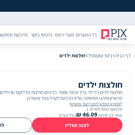
כל המוצרים
מוצרי דפוס
כרטיסי ביקור
מדבקות ממותגו
דף הבית
ביגוד וטקסטיל
חולצות ילדים
חולצות ילדים
חולצות ילדים כל ילד צריך וכמה שיותר. הדפיסו חולצות מדליקות שהילדי
מהארון ותיהנו מחשיפה שלא הכרתם לקהל צעיר ומעודכן.
|
למחירון המלא
לזמני ייצור ומשלוח
מינימום כמות לפריט
:
1
₪
46.09
מחיר ל1 יחידות
:
כולל מע"מ
לעצב אונליין
להע