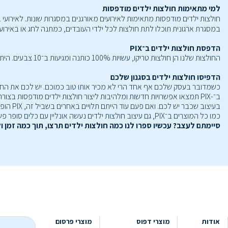
למי מתאימות חולצות ילדים מודפסות
חולצות ילדים מודפסות מתאימות לאירועים מאורגנים במסגרות שונות. לאירועי ב
במסגרת ארגונית תוכלו לתת חולצות לכל ילדי העובדים, כמתנה לחג או באיר
הדפסת חולצות ילדים ב־PIX
החולצות שלנו הן חולצות טריקו, עשויות 100% כותנה ומגיעות ב־10 צבעים. היתרון הוא שכך תוכלו להדפיס על חולצות בצבעי החברה או המוסד שלכם. ההדפסה נעשית ישירות על החולצה והתוצאה שמתקבלת איכותית ביותר.
הדפיסו חולצות ילדים בסגנון שלכם
כשמדובר בעסק שלכם אף אחד הרי לא מכיר אותו טוב כמוכם. יש לכם את החז
ב־-PIX תמצאו אפשרויות חדשות ומלהיבות ליצור חולצות ילדים מודפסות ב
בעיצוב שכבר יש לכם. ואם פעם עוד הייתם תלויים באחרים בשביל זה, PIX הופך את כל העניין לקל, פשוט ומהיר ומשאיר את השליטה כולה בידיים שלכם.
כמו כל המוצרים ב־PIX, גם עיצוב חולצות ילדים נעשה אונליין עם כלים סופר פשוטים, טכנולוגיה חדשנית ותבניות ייחודיות. כך שאתם יכולים לעשות הכל בזמן שלכם, בקצב שלכםובעיקר - בלי להתפשר על התוצאה.
סיימתם לעצב? עכשיו ספרו לנו כמה חולצות ילדים תרצו, תוך כמה זמן ו
אודות
מוצרי דפוס
מוצרי פרסום