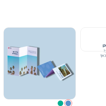
כן
?
אן!