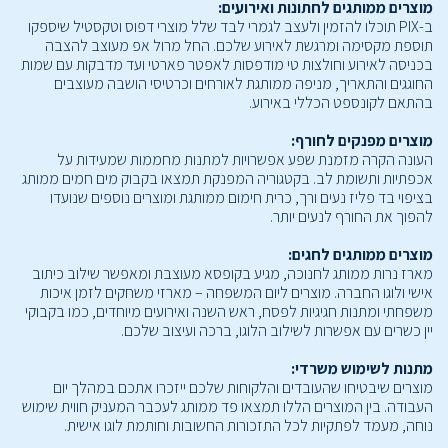
מוצרים ממותגים לחתונות ואירועים:
ב-PIX תוכלו להזמין ולעצב לגמרי לבד שלל מוצרי דפוס וטקסטיל שיספקו
תוספת מקסימה ומרגשת לאירוע שלכם. החל מרול אפ מעוצב להצבה
בכניסה לאירוע וחולצות טי מודפסות לאפטר פארטי ועד מדבקות עם שמות
החוגגים והתאריך, מניפה ממותגת לאורחים וכרטיסי הושבה מעוצבים
בהתאם לקונספט הכללי באירוע.
מוצרים מפנקים לחורף:
העונה הקרה מזמנת שפע אפשרויות למתנות מחממות שמעידות על
אכפתיות ותשומת לב. בקטגוריה המפנקת תמצאו בקבוק מים חמים ממותג
בציפוי בד פליז נעים ורך, כרית חימום ממותגת ומוצרים נוספים שנועדו
להפוך את החורף לנעים יותר.
מוצרים ממותגים לחגים:
מארז נרות ממותג לחנוכה, מגיע בקופסא מעוצבת ומאפשר שילוב כיתוב
אישי ולוגו החברה. מוצרים ליום המשפחה – מארזי משחקים לזמן איכות
משפחתי ומתנות חגיגיות לפסח, ראש השנה ואירועים מיוחדים, כמו בקבוקי
יין כשרים עם אפשרות לשילוב הלוגו, ברכה ועיצוב שלכם.
מתנות לשימוש משרדי:
מוצרים שיבטיחו שהעובדים והלקוחות שלכם ייזכרו אתכם במהלך יום
העבודה. בין המוצרים הללו תמצאו פד ממותג לעכבר המעניק חווית שימוש
נוחה, מעמד לפתקיות לכל התזכורות החשובות וחותמת לוגו אישית.