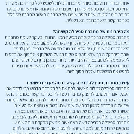
אחת הבחירות הטובות ביותר. מחברות יכולות לשמש לכל כך הרבה מטרות
החל מכתיבת יומן מסע אישי, דרך סיכום ותיעוד רעיונות או ראשי פרקים, ועד
כתיבת חומר לימוד. ישנם סוגים שונים של מחברות כאשר מחברת ספירלה
בכריכה קשה היא הבחירה האידיאלית.
מה היתרונות של מחברת ספירלה קשיחה?
מחברת ספירלה כריכה קשיחה מציעה המון יתרונות, בעיקר לעומת מחברות
רגילות. מחברת ספירלה קשיחה ניתן לשאת לכל מקום מבלי שהיא תתקמט,
היא נהדרת לרישומים, ניתן לראות תצוגה מלאה של הדפים, ניתן לקפל
אותה ביתר קלות כך שלא תתפוס מקום רב על השולחן או להפוך את הדפים
ללא מאמץ ולכתוב בצורה הרבה יותר נוחה. כמו כן ניתן גם לתלוש דפים
בנוחות ממחברת ספירלה כריכה קשה, יתרון מעולה כאשר אתם צריכים
להגיש את הרשימות שלכם בסוף היום.
עיצוב מחברת ספירלה כריכה קשה בכמה צעדים פשוטים
מחברות ספירלה גדולות מציעות לכם את כל המרחב הדרוש כדי לקדם את
העסק. אם החלטתם להעניק מחברת ספירלה בכריכה קשה במתנה, כדאי
שזו תהיה מחברת ספירלה מעוצבת. מחברת ספירלה בעיצוב אישי זו מתנה
אידיאלית ונהדרת למגוון רחב של שימושים. וכשהיא נושאת את העיצוב
המיוחד שלכם, ואת הלוגו של החברה היא גם תקדם את המותג בצורה
מושלמת. ב- PIX אנו מעמידים לרשותכם את האפשרות לעצב לעצמכם
מחברת ספירלה בכריכה קשה באמצעות ממשק מתקדם ונוח לשימוש
בהתאם לרוח המותג ולמסר שתרצו להעביר. את התוצאה אתם שולחים
אלינו ואנו נדאג להדפסה איכותית ולמשלוח שיגיע ישירות אליכם במהירות.