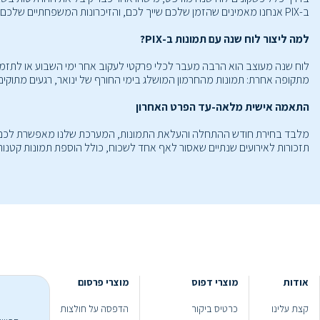
ב-PIX אנחנו מאמינים שהזמן שלכם שייך לכם, והזיכרונות המשפחתיים שלכם לא צריכים להיכנס לתבניות קבועות מראש. אצלנו זה עובד אחרת לגמרי' אתם בוחרים בדיוק מתי לוח השנה שלכם מתחיל ומתי הוא מסתיים.
למה ליצור לוח שנה עם תמונות ב-PIX?
לוח שנה מעוצב הוא הרבה מעבר לכלי פרקטי לעקוב אחר ימי השבוע או לתזמן פ
מתקופה אחרת: תמונות מהחרמון המושלג בימי החורף של ינואר, רגעים מתוקים 
התאמה אישית מלאה-עד הפרט האחרון
מלבד בחירת חודש ההתחלה והעלאת התמונות, המערכת שלנו מאפשרת לכם לציין 
תזכורות לאירועים שנתיים שאסור לאף אחד לשכוח, כולל הוספת תמונות קטנות וא
אודות
מוצרי דפוס
מוצרי פרסום
קצת עלינו
כרטיס ביקור
הדפסה על חולצות