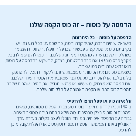
הדפסה על כוסות – זה כוס הקפה שלנו
הדפסה על כוסות – כל היתרונות
בישראל שותים הרבה, שתיה קרה וחמה, כך שכמעט בכל רגע נתון יש
בקרבתנו כוס או ספל קפה. עכשיו חשבו על התועלת השיווקית העצומה
כשהלקוח שלכם שותה מהכוס הממותגת שלכם. זה כמו להופיע מולו בכל
מקבץ פרסומות! אז אם כבר החלטתם, בצדק, להשקיע בהדפסה על כוסות
בואו נדאג שזה יהיה כמו שצריך.
כשאתם מכינים את הכוסות המעוצבות שתתנו ללקוחות תוכלו להסתפק
בלוגו בלבד או להוסיף גם טקסט קצר שמעביר את המסר העיקרי שלכם.
ואם המסר הוא מצחיק, משעשע או מרגש, תגדילו את הסיכוי שהכוס שלכם
תהפוך לכוס התה או הקפה האהובה על הלקוחות שלכם.
על איזה כוס או ספל תרצו להדפיס
ב־PIX תוכלו להדפיס וליצור כוסות מעוצבות, ספלים ממותגים, מאגים
יפהפיים וכוסות פורצלן מרהיבות. מה שלא תבחרו תיהנו ממוצר באיכות
גבוהה עם הדפסה איכותית במיוחד. תוכלו לעצב בקלות בעזרת עורך
האונליין באתר המאפשר הוספת תמונות וטקסטים או להעלות קובץ מוכן
להדפסה.