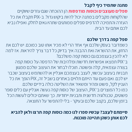
מתנה שתמיד כיף לקבל
ספלים מעוצבים וכוסות מודפסות
הן ההוכחה שגם עזרים שיווקיים
שהלקוחות מקבלים במתנה יכול להיות ביקוש גדול. ב-PIX תקבלו את כל
העזרה והתמיכה להדפיס ספלים ממותגים שתהיו גאים לחלק. ואפילו נביא
לכם אותם עד הבית.
ספל קפה בדרך שלכם
כשמדובר בעסק שלכם אף אחד הרי לא מכיר אותו טוב כמוכם. יש לכם את
החזון, את ההשראה ואת ההבנה איך בדיוק כל דבר צריך להיראות. אז למה
לא להכין בעצמכם גם כוסות קפה משלכם?
ב־PIX תמצאו אפשרויות חדשות ומלהיבות של הדפסה על כוסות קפה
בצורה עצמאית, קלה ופשוטה. תוכלו לבחור את העיצוב שלכם ממגוון
תבניות בעיצוב עכשווי, לעצב בעצמכם אונליין או להשתמש בעיצוב שכבר
יש לכם. ואם פעם עוד הייתם תלויים באחרים בשביל זה, PIX הופך את כל
העניין לקל, פשוט ומהיר ומשאיר את השליטה כולה בידיים שלכם.
כמו כל המוצרים ב־PIX, העיצוב של כוסות קפה נעשה אונליין עם כלים סופר
פשוטים, טכנולוגיה חדשנית ותבניות ייחודיות. כך שאתם יכולים לעשות הכל
בזמן שלכם, בקצב שלכם ובעיקר - בלי להתפשר על התוצאה.
סיימתם לעצב? עכשיו ספרו לנו כמה כוסות קפה תרצו ולאן להביא
לכם אותן כשהן תהיינה מוכנות.