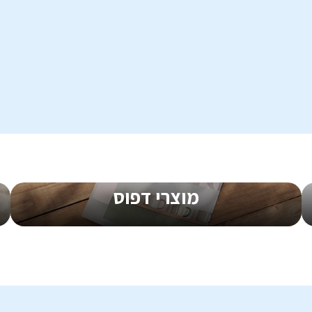
 לוגו
מעטפה
מ-
0.45
₪
ליח'
החל מ-
0.41
מוצרי דפוס