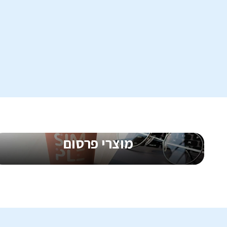
כרטיס ביקור
נייר
החל מ-
0.17
₪
ליח'
החל 
מוצרי פרסום
קדמו את העסק שלכם עם מוצרים ממותגים
מתנות ללקוחות, מוצרי קד״מ וחשיפה חכמה
שגורמת למותג שלכם להישאר בזיכרון