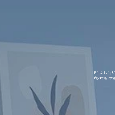
קור. הסיבים
ח אידיאלי