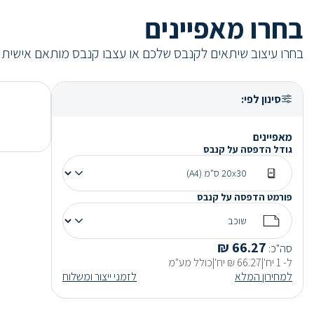
בחרו מאפיינים
בחרו עיצוב שיתאים לקנבס שלכם או עצבו קנבס מותאם אישית
סינון לפי
:
מאפיינים
גודל הדפסה על קנבס
פורמט הדפסה על קנבס
₪
66.27
סה"כ
:
ל-
1
יח'
|
66.27
₪
יח'
|
כולל מע"מ
למחירון המלא
לזמני ייצור ומשלוח