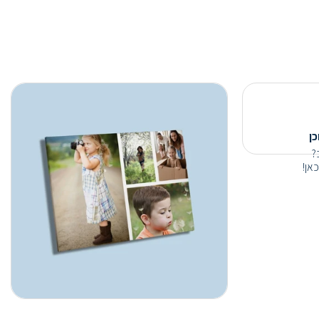
כן
?
אן!